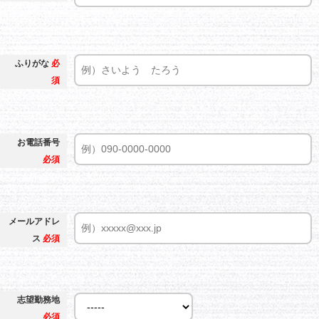
ふりがな
必
須
お電話番号
必須
メールアドレ
ス
必須
志望勤務地
必須