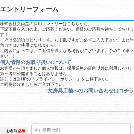
エントリーフォーム
株式会社文尚堂の採用エントリーはこちらから。
下記項目を入力の上、ご応募ください。皆様のご応募お待ちしておりま
す！
（※は必須項目となります。お手数ですが、必ずご入力下さい。また半
角カナはご使用になれません。）
（内容によっては、ご返信が遅くなる場合がございます。予めご了承下
さい。）
個人情報のお取り扱いについて
お客様から頂きました個人情報は、採用業務の目的以外に利用したり、
第三者に公開することはありません。
詳しくは当HPの「
プライバシーポリシー
」をご覧下さい。
ご同意頂けましたらご入力下さい。
⇒文房具店舗へのお問い合わせはコチラ
お名前
必須