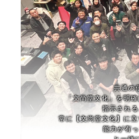
共通の
「文尚堂文化」を明確
指示される
常に【文尚堂文化】に
能力が有