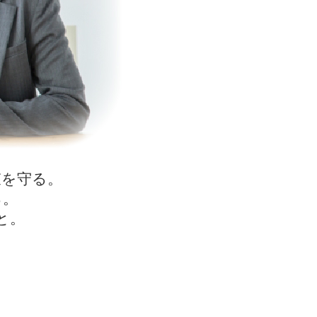
束を守る。
る。
と。