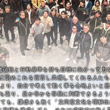
価値観と行動基準を持ち目標に向かって力
に定めこれを宣言し共感してくれる人た
より、自分で考えて動く事を心地よいと
立ち返り、是か非かを容易に判断できるよう
っても、謙虚さも無く「文尚堂文化を理解出