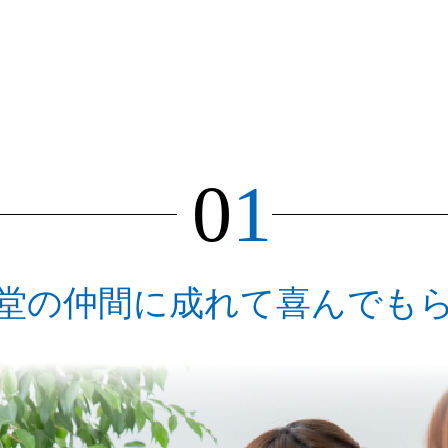
0
1
堂の仲間に成れて喜んでも