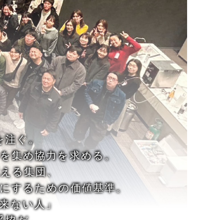
を注ぐ。
ちを集め協力を求める。
思える集団、
にするための価値基準。
来ない人」