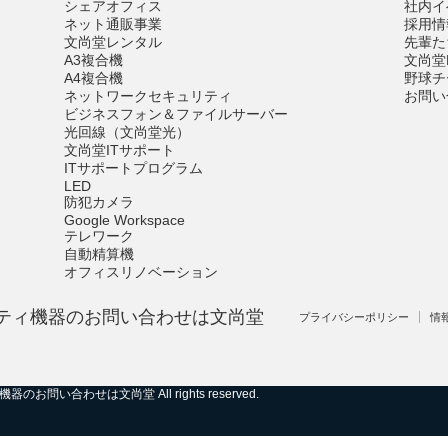
シェアオフィス
社内イ
ネット通販事業
採用情
文尚堂レンタル
先輩た
A3複合機
文尚堂F
A4複合機
野球チ
ネットワークセキュリティ
お問い
ビジネスフォン＆ファイルサーバー
光回線（文尚堂光）
文尚堂ITサポート
ITサポートプログラム
LED
防犯カメラ
Google Workspace
テレワーク
自動精算機
オフィスリノベーション
ティ機器のお問い合わせは文尚堂
プライバシーポリシー
情
機器のお問い合わせは文尚堂
All rights reserved.