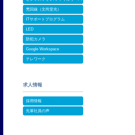
ー
光回線（文尚堂光）
ITサポートプログラム
LED
防犯カメラ
Google Workspace
テレワーク
求人情報
採用情報
先輩社員の声