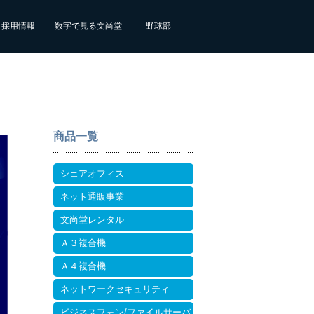
採用情報
数字で見る文尚堂
野球部
商品一覧
シェアオフィス
ネット通販事業
文尚堂レンタル
Ａ３複合機
Ａ４複合機
ネットワークセキュリティ
ビジネスフォン/ファイルサーバ