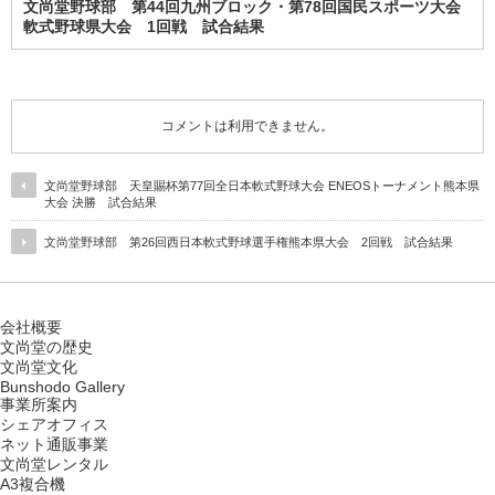
文尚堂野球部 第44回九州ブロック・第78回国民スポーツ大会
軟式野球県大会 1回戦 試合結果
コメントは利用できません。
文尚堂野球部 天皇賜杯第77回全日本軟式野球大会 ENEOSトーナメント熊本県
大会 決勝 試合結果
文尚堂野球部 第26回西日本軟式野球選手権熊本県大会 2回戦 試合結果
会社概要
文尚堂の歴史
文尚堂文化
Bunshodo Gallery
事業所案内
シェアオフィス
ネット通販事業
文尚堂レンタル
A3複合機