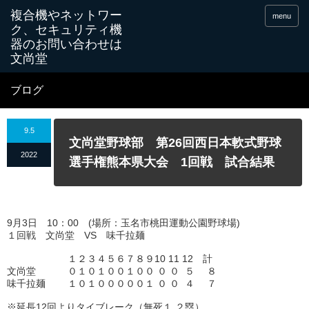
menu
ブログ
9.5
文尚堂野球部 第26回西日本軟式野球
2022
選手権熊本県大会 1回戦 試合結果
9月3日 10：00 (場所：玉名市桃田運動公園野球場)
１回戦 文尚堂 VS 味千拉麺
１２３４５６７８９10 11 12 計
文尚堂 ０１０１００１００ ０ ０ ５ ８
味千拉麺 １０１０００００１ ０ ０ ４ ７
※延長12回よりタイブレーク（無死１.２塁）