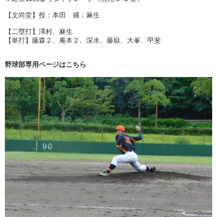
【文尚堂】投：本田 捕：麻生
【二塁打】澤村、麻生
【単打】藤森２、庵本２、深水、藤嶽、大峯、甲斐
野球部専用ページはこちら