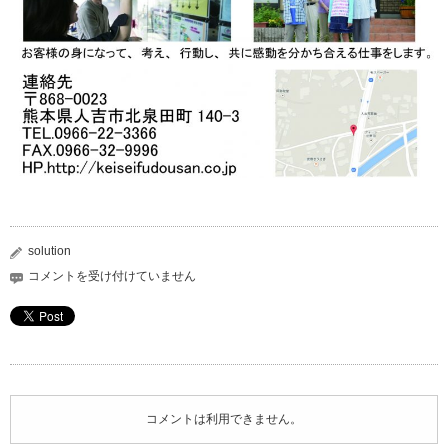
solution
株
コメントを受け付けていません
式
会
社
京
成
不
動
コメントは利用できません。
産
は