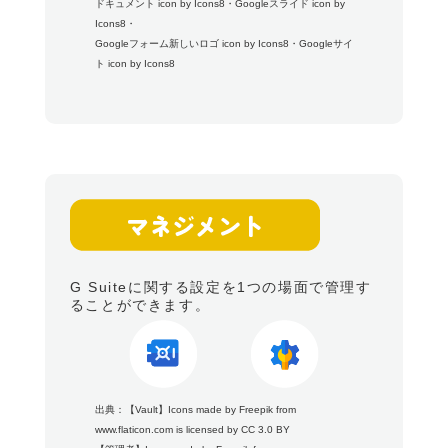
ドキュメント icon by Icons8
・
Googleスライド icon by
Icons8
・
Googleフォーム新しいロゴ icon by Icons8
・
Googleサイ
ト icon by Icons8
G Suiteに関する設定を1つの場面で管理す
ることができます。
出典：
【Vault】
Icons made by
Freepik
from
www.flaticon.com
is licensed by
CC 3.0 BY