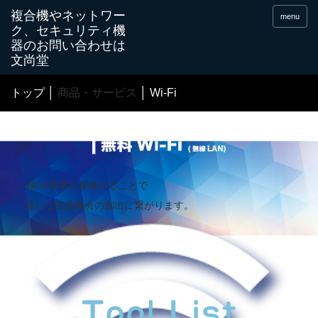
menu
トップ
│
商品・サービス
│ Wi-Fi
Wi-Fi環境を整備することで
新たな収益機会の創出に繋がります。